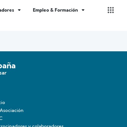
adores
Empleo & Formación
spaña
sar
cio
 Asociación
C
trocinadores y colaboradores