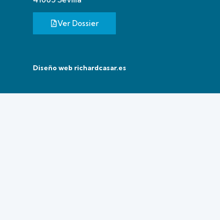
Ver Dossier
Diseño web
richardcasar.es