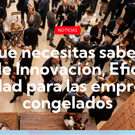
NOTICIAS
ue necesitas sabe
de Innovación, Efi
dad para las empr
congelados