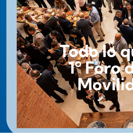
Todo lo q
1º Foro 
Movili