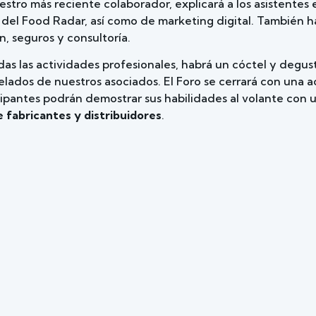
stro más reciente colaborador, explicará a los asistentes 
del Food Radar, así como de marketing digital. También h
, seguros y consultoría.
das las actividades profesionales, habrá un cóctel y degu
ados de nuestros asociados. El Foro se cerrará con una a
cipantes podrán demostrar sus habilidades al volante con
e fabricantes y distribuidores
.
mo 11 de junio en su calendario: el Foro de Innovación, Efi
rá las soluciones de las empresas auxiliares al sector del 
emandas de los consumidores, así como mejorar la calidad,
de los alimentos. Los asociados de Frozen España cuentan 
ita, y podrán adquirir más entradas a precio reducido.
ión, solicitud de invitaciones o información sobre el foro, 
zenespana.com