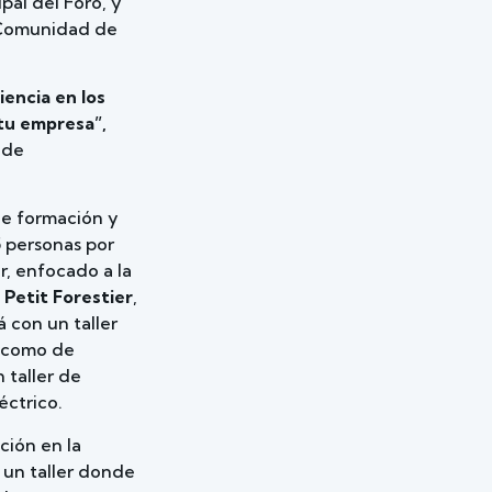
pal del Foro, y
a Comunidad de
ciencia en los
tu empresa”,
 de
 de formación y
5 personas por
r, enfocado a la
 Petit Forestier
,
 con un taller
í como de
n taller de
éctrico.
ción en la
 un taller donde