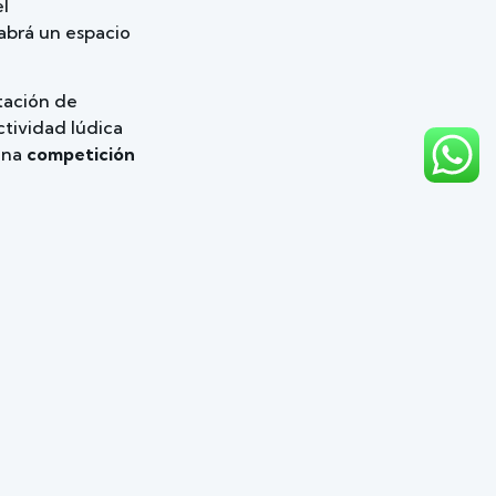
el
abrá un espacio
stación de
ctividad lúdica
 una
competición
ciencia y
congelado, para
 seguridad y
con una
contacte con