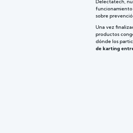
Delectatech, nue
funcionamiento 
sobre prevención
Una vez finaliza
productos congel
dónde los parti
de karting entr
Apunten el próxi
Movilidad brinda
satisfacer las d
sostenibilidad 
invitación gratu
Para la inscripc
marketing@fro