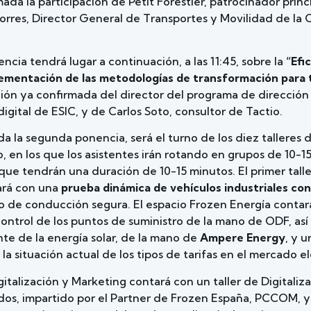
da la participación de Petit Forestier, patrocinador princi
Torres, Director General de Transportes y Movilidad de l
cia tendrá lugar a continuación, a las 11:45, sobre la
“Efi
ementación de las metodologías de transformación para 
ción ya confirmada del director del programa de dirección
igital de ESIC, y de Carlos Soto, consultor de Tactio.
da la segunda ponencia, será el turno de los diez talleres
, en los que los asistentes irán rotando en grupos de 10-1
que tendrán una duración de 10-15 minutos. El primer talle
ará con una
prueba dinámica de vehículos industriales con
o de conducción segura. El espacio Frozen Energía contará
control de los puntos de suministro de la mano de ODF, as
nte de la energía solar, de la mano de
Ampere Energy
, y u
la situación actual de los tipos de tarifas en el mercado el
gitalización y Marketing contará con un taller de Digitaliza
dos, impartido por el Partner de Frozen España, PCCOM, y