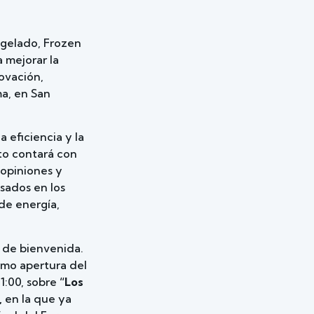
ongelado, Frozen
 mejorar la
ovación,
ma, en San
 eficiencia y la
to contará con
 opiniones y
asados en los
de energía,
é de bienvenida.
omo apertura del
11:00, sobre
“Los
,
en la que ya